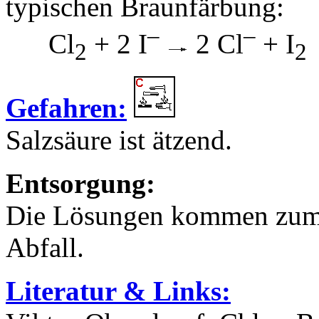
typischen Braunfärbung:
–
–
Cl
+ 2 I
2 Cl
+ I
2
2
Gefahren:
Salzsäure ist ätzend.
Entsorgung:
Die Lösungen kommen zum 
Abfall.
Literatur & Links: