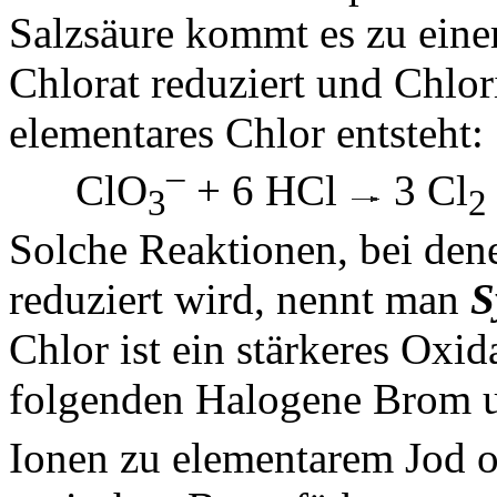
Salzsäure kommt es zu eine
Chlorat reduziert und Chlor
elementares Chlor entsteht:
–
ClO
+ 6 HCl
3 Cl
3
2
Solche Reaktionen, bei den
reduziert wird, nennt man
S
Chlor ist ein stärkeres Oxid
folgenden Halogene Brom u
Ionen zu elementarem Jod ox